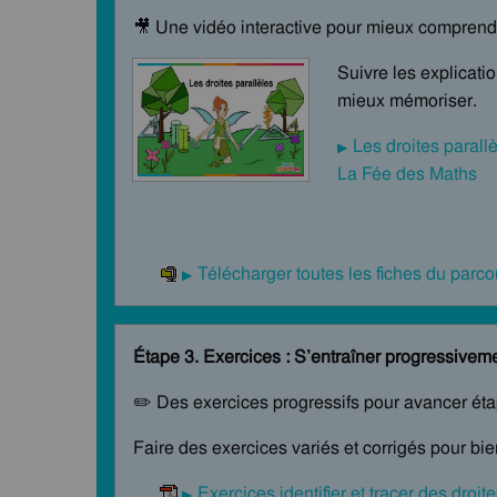
🎥 Une vidéo interactive pour mieux comprendr
Suivre les explicati
mieux mémoriser.
Les droites parall
La Fée des Maths
Télécharger toutes les fiches du par
Étape 3. Exercices : S’entraîner progressivem
✏️ Des exercices progressifs pour avancer ét
Faire des exercices variés et corrigés pour bi
Exercices identifier et tracer des droi