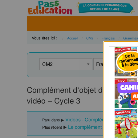
Vous êtes ici :
Accueil
CM2
Français
Grammai
Complément d’objet direct ou 
vidéo – Cycle 3
Vidéos - Complément du verbe:
Paru dans ▶
Le complément d'objet indirec
Plus récent ▶