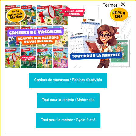
×
Fermer
PASS
-EDU
CA
TION
MENU
Tarif / Inscription
Recherche par Catégories
Recherche par Mots-Clés
Cours CE2 français : leçons sur le sens
propre et figuré du vocabulaire
Cahiers de vacances / Fichiers d’activités
Toutes les ressources : Sens propre et figuré : CE2
Sens propre / sens figuré – Leçon de
Tout pour la rentrée : Maternelle
vocabulaire pour le ce2 – Cycle 2 – PDF gratuit
à imprimer
Tout pour la rentrée : Cycle 2 et 3
Leçons - Sens propre et figuré : CE2
Paru dans ▶