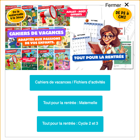
×
Fermer
PASS
-EDU
CA
TION
MENU
Tarif / Inscription
Recherche par Catégories
Recherche par Mots-Clés
Winter – CP – Fichier d’activités –
Anglais – Cycle 2 – PDF à imprimer
Cahiers de vacances / Fichiers d’activités
Leçons et exercices - Cahier de vacances /
Paru dans ▶
Fichier d'activités : Fichiers activités par thème : CP (6-7
Tout pour la rentrée : Maternelle
ans)
Once upon a time - CP - CE1 - Fichier
Plus récent ▶
d'activités - Anglais
Tout pour la rentrée : Cycle 2 et 3