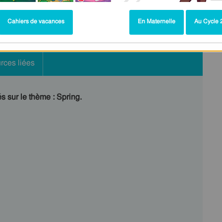
Cahiers de vacances
En Maternelle
Au Cycle 2
rces liées
és sur le thème : Spring.