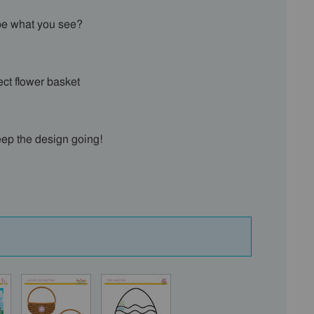
ibe what you see?
ect flower basket
eep the design going!