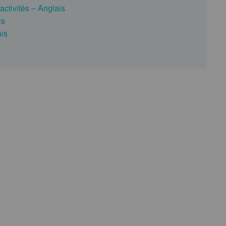
ctivités – Anglais
is
ais
s