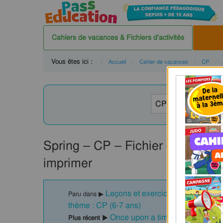
Cahiers de vacances & Fichiers d'activités
Vous êtes ici :
Accueil
Cahier de vacances
CP
Spring – CP – Fichier d’activité
imprimer
Leçons et exercices - Cahier de va
Paru dans ▶
thème : CP (6-7 ans)
Once upon a time - CP - CE1 - Fi
Plus récent ▶