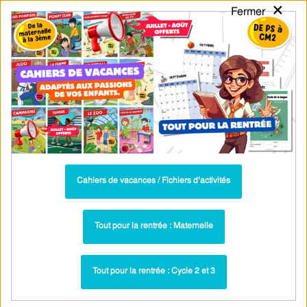
×
Fermer
PASS
-EDU
CA
TION
MENU
Tarif / Inscription
Recherche par Catégories
Recherche par Mots-Clés
Summer – CP – Fichier d’activités –
Anglais – Cycle 2 – PDF à imprimer
Cahiers de vacances / Fichiers d’activités
Leçons et exercices - Cahier de vacances /
Paru dans ▶
Fichier d'activités : Fichiers activités par thème : CP (6-7
Tout pour la rentrée : Maternelle
ans)
Once upon a time - CP - CE1 - Fichier
Plus récent ▶
d'activités - Anglais
Tout pour la rentrée : Cycle 2 et 3