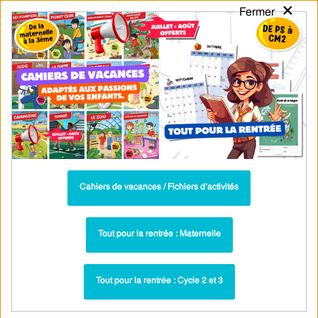
×
Fermer
PASS
-EDU
CA
TION
MENU
Tarif / Inscription
Recherche par Catégories
Recherche par Mots-Clés
Transformer une figure par une rotation :
3ème - PDF à imprimer
Parcours pédagogique complet
Cahiers de vacances / Fichiers d’activités
La majorité des ressources ci-dessous sont intégrées dans un
parcours pédagogique complet
. Chaque ressource constitue
une
Tout pour la rentrée : Maternelle
étape
d'un
parcours d'apprentissage progressif
comprenant : cours /
leçons, exercices, évaluations… pour maîtriser étape par étape la
Tout pour la rentrée : Cycle 2 et 3
notion étudiée.