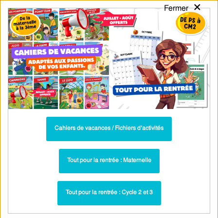
×
Fermer
PASS
-EDU
CA
TION
MENU
Tarif / Inscription
Recherche par Catégories
Recherche par Mots-Clés
Séance découverte CE2 : conjugaison
du passé composé avec être et avoir
Cahiers de vacances / Fichiers d’activités
Toutes les ressources : Être Avoir : CE2
Passé composé avec l’auxiliaire être – Ce2 –
Tout pour la rentrée : Maternelle
Séance découverte à manipuler – Cycle 2 –
PDF à imprimer
Tout pour la rentrée : Cycle 2 et 3
Séance découverte - Être Avoir : CE2
Paru dans ▶