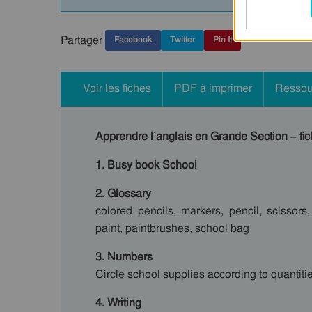
Partager
Facebook
Twitter
Pin It
Voir les fiches
PDF à imprimer
Ressou
Apprendre l’anglais en Grande Section – fich
1. Busy book School
2. Glossary
colored pencils, markers, pencil, scissors
paint, paintbrushes, school bag
3. Numbers
Circle school supplies according to quantiti
4. Writing