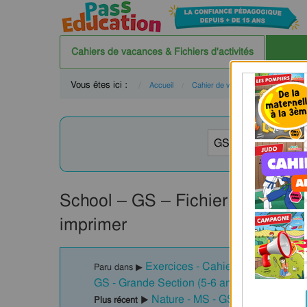
Cahiers de vacances & Fichiers d'activités
Vous êtes ici :
Accueil
Cahier de vacances
GS
School – GS – Fichier d’activité
imprimer
Exercices - Cahier de vacances / F
Paru dans ▶
GS - Grande Section (5-6 ans)
Nature - MS - GS – Fichier d’act
Plus récent ▶