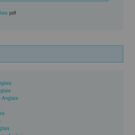
lais
pdf
nglais
glais
– Anglais
s
ais
s
glais