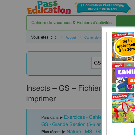
Cahiers de vacances & Fichiers d'activités
Vous êtes ici :
Accueil
Cahier de vacances
GS
Insects – GS – Fichier d’activit
imprimer
Exercices - Cahier de vacances / F
Paru dans ▶
GS - Grande Section (5-6 ans)
Nature - MS - GS – Fichier d’act
Plus récent ▶