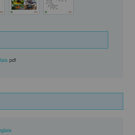
lais
pdf
nglais