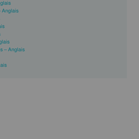
glais
– Anglais
s
ais
s
glais
és – Anglais
lais