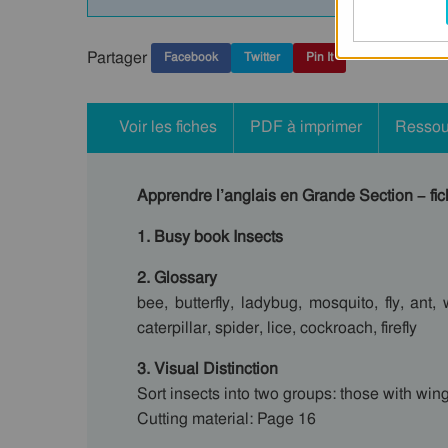
Partager
Facebook
Twitter
Pin It
Voir les fiches
PDF à imprimer
Ressou
Apprendre l’anglais en Grande Section – fichi
1. Busy book Insects
2. Glossary
bee, butterfly, ladybug, mosquito, fly, ant
caterpillar, spider, lice, cockroach, firefly
3. Visual Distinction
Sort insects into two groups: those with wing
Cutting material: Page 16