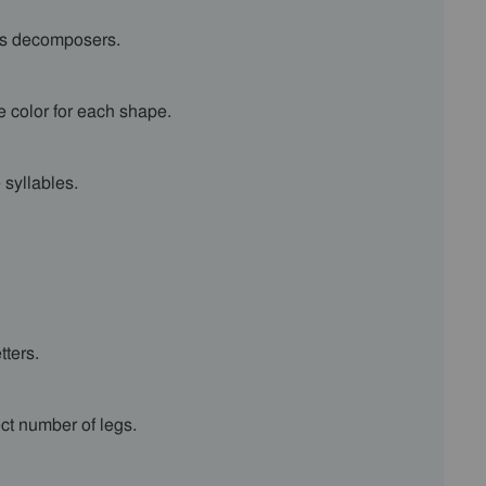
 vs decomposers.
e color for each shape.
 syllables.
tters.
ct number of legs.