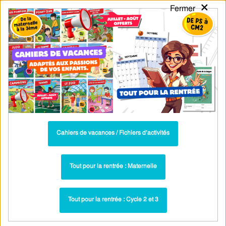
×
Fermer
PASS
-EDU
CA
TION
MENU
Tarif / Inscription
Recherche par Catégories
Recherche par Mots-Clés
Revoir les symétries : 3ème - PDF à
imprimer
Parcours pédagogique complet
Cahiers de vacances / Fichiers d’activités
La majorité des ressources ci-dessous sont intégrées dans un
parcours pédagogique complet
. Chaque ressource constitue
une
Tout pour la rentrée : Maternelle
étape
d'un
parcours d'apprentissage progressif
comprenant : cours /
leçons, exercices, évaluations… pour maîtriser étape par étape la
Tout pour la rentrée : Cycle 2 et 3
notion étudiée.