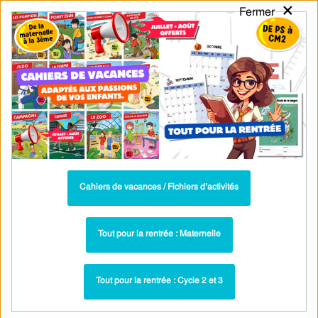
×
Fermer
PASS
-EDU
CA
TION
MENU
Tarif / Inscription
Recherche par Catégories
Recherche par Mots-Clés
Qu’est-ce que la prosodie ? –
CRPE 2027 – Cycle 3 – PDF à imprimer
Cahiers de vacances / Fichiers d’activités
Fiche de révision gratuite pour le concours CRPE
Tout pour la rentrée : Maternelle
Étude de la langue - Français Théorie : Pass
Paru dans ▶
CRPE 2027
Tout pour la rentrée : Cycle 2 et 3
Voir les fiches