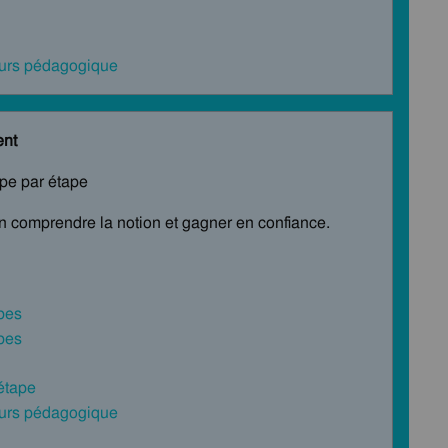
cours pédagogique
ent
ape par étape
en comprendre la notion et gagner en confiance.
bes
bes
 étape
cours pédagogique