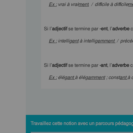
Ex :
vrai
à
vrai
ment
/ difficile
à
difficile
m
Si l’
adjectif
se termine par
-ent
, l’
adverbe
c
Ex :
intellig
ent
à
intellig
emment
/ précé
Si l’
adjectif
se termine par
-ant
, l’
adverbe
c
Ex :
élég
ant
à
élég
amment
; const
ant
à
c
Travaillez cette notion avec un parcours pédagog