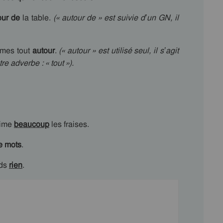
our de
la table.
(« autour de » est suivie d’un GN, il
umes tout
autour
.
(« autour » est utilisé seul, il s’agit
re adverbe : « tout »).
aime
beaucoup
les fraises.
e mots
.
ds
rien
.