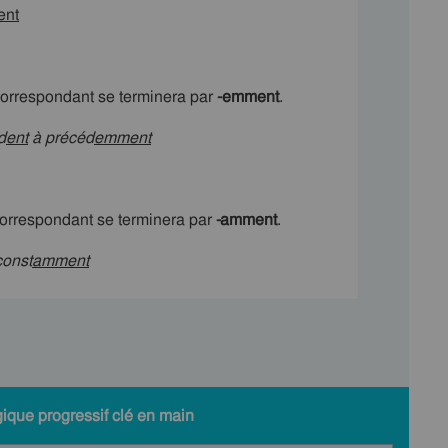
ent
orrespondant se terminera par
-emment
.
d
ent
à
précéd
emment
orrespondant se terminera par
-amment
.
onst
amment
ique progressif clé en main