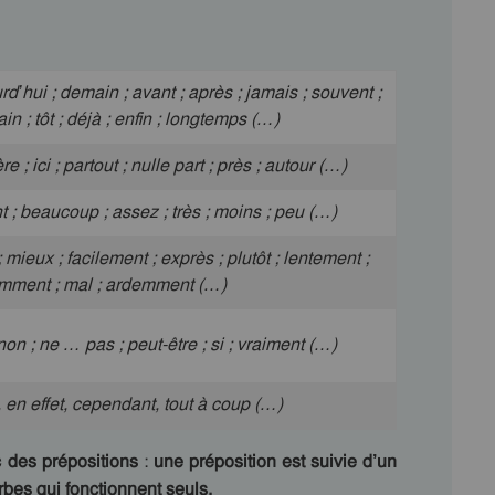
rd’hui ; demain ; avant ; après ; jamais ; souvent ;
in ; tôt ; déjà ; enfin ; longtemps (…)
re ; ici ; partout ; nulle part ; près ; autour (…)
t ; beaucoup ; assez ; très ; moins ; peu (…)
; mieux ; facilement ; exprès ; plutôt ; lentement ;
amment ; mal ; ardemment (…)
 non ; ne … pas ; peut-être ; si ; vraiment (…)
, en effet, cependant, tout à coup (…)
 des prépositions
:
une préposition est suivie d’un
es qui fonctionnent seuls.