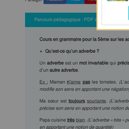
Parcours pédagogique : PDF à imprimer
Cours en grammaire pour la 5ème sur les a
Qu’est-ce qu’un adverbe ?
Un
adverbe
est un
mot invariable
qui
précis
d’un
autre adverbe
.
Ex :
Maman
n’
aime
pas
les tomates.
(L’a
modifie son sens en apportant une négation
Ma sœur est
toujours
souriante
.
(L’adverb
précise son sens en apportant une notion d
Papa cuisine
très
bien
.
(L’adverbe « très » p
en apportant une notion de quantité)