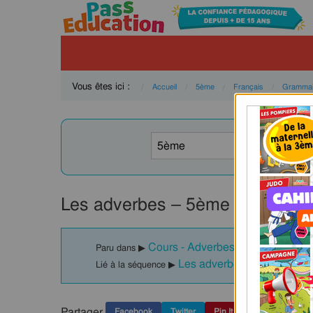
Vous êtes ici :
Accueil
5ème
Français
Grammai
Les adverbes – 5ème – Cours – 
Cours - Adverbes : 5ème
Paru dans ▶
Les adverbes – 5ème – Sé
Lié à la séquence ▶
Partager
Facebook
Twitter
Pin It