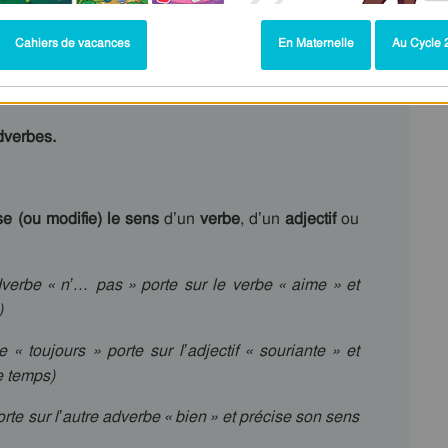
Cahiers de vacances
En Maternelle
Au Cycle 2
dverbes
.
e (ou modifie) le sens
d’un
verbe
, d’un
adjectif
ou
dverbe « n’… pas » porte sur le verbe « aime » et
)
e « toujours » porte sur l’adjectif « souriante » et
e temps)
orte sur l’autre adverbe « bien » et précise son sens