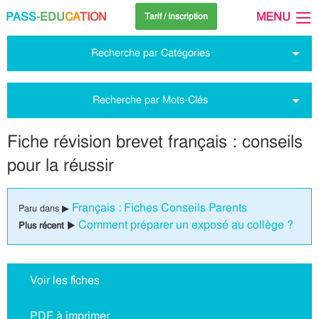
PASS
-EDU
CA
TION
MENU
Tarif / Inscription
Recherche par Catégories
Recherche par Mots-Clés
Fiche révision brevet français : conseils
pour la réussir
Français : Fiches Conseils Parents
Paru dans ▶
Comment préparer un exposé au collège ?
Plus récent ▶
Voir les fiches
PDF à imprimer