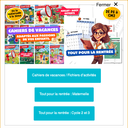
×
Fermer
PASS
-EDU
CA
TION
MENU
Tarif / Inscription
Recherche par Catégories
Recherche par Mots-Clés
Exercices de conjugaison des verbes en
français pour les 6èmes
Parcours pédagogique complet
Cahiers de vacances / Fichiers d’activités
La majorité des ressources ci-dessous sont intégrées dans un
parcours pédagogique complet
. Chaque ressource constitue
une
Tout pour la rentrée : Maternelle
étape
d'un
parcours d'apprentissage progressif
comprenant : cours /
leçons, exercices, évaluations… pour maîtriser étape par étape la
Tout pour la rentrée : Cycle 2 et 3
notion étudiée.