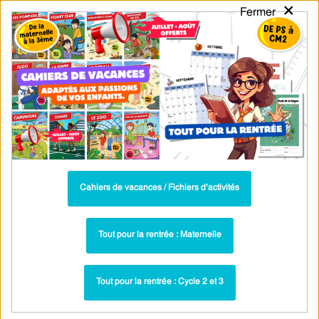
×
Fermer
PASS
-EDU
CA
TION
MENU
Tarif / Inscription
Recherche par Catégories
Recherche par Mots-Clés
Exercices corrigés - Français : 6ème -
PDF à imprimer
Parcours pédagogique complet
Cahiers de vacances / Fichiers d’activités
La majorité des ressources ci-dessous sont intégrées dans un
parcours pédagogique complet
. Chaque ressource constitue
une
Tout pour la rentrée : Maternelle
étape
d'un
parcours d'apprentissage progressif
comprenant : cours /
leçons, exercices, évaluations… pour maîtriser étape par étape la
Tout pour la rentrée : Cycle 2 et 3
notion étudiée.