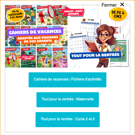
×
Fermer
PASS
-EDU
CA
TION
MENU
Tarif / Inscription
Recherche par Catégories
Recherche par Mots-Clés
Conjugaison CE1 : cours et leçons sur
être et avoir au présent de l'indicatif
Cahiers de vacances / Fichiers d’activités
Toutes les ressources : Être Avoir : CE1
Le présent – ce1 – Leçon sur le 1er, 2ème et
Tout pour la rentrée : Maternelle
3ème groupe – Cycle 2 – PDF gratuit à
imprimer
Tout pour la rentrée : Cycle 2 et 3
Leçons - Être Avoir : CE1
Paru dans ▶