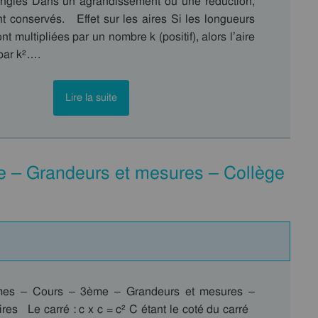
 angles Dans un agrandissement ou une réduction,
nt conservés. Effet sur les aires Si les longueurs
nt multipliées par un nombre k (positif), alors l’aire
 par k²….
Lire la suite
e – Grandeurs et mesures – Collège
mes – Cours – 3ème – Grandeurs et mesures –
res Le carré : c x c = c² C étant le coté du carré