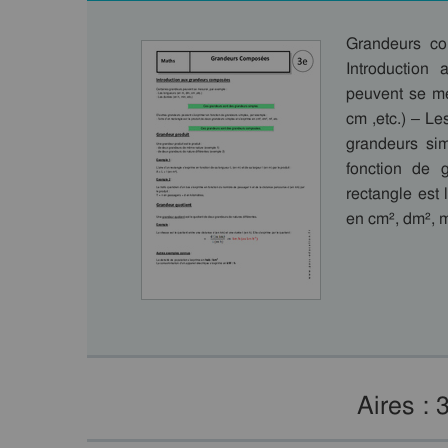
Grandeurs c
Introduction
peuvent se me
cm ,etc.) – L
grandeurs sim
fonction de 
rectangle est
en cm², dm², 
Aires :