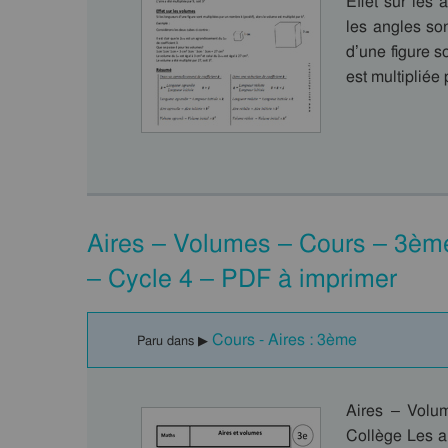
Effet sur les
les angles so
d’une figure so
est multipliée
Aires – Volumes – Cours – 3èm
– Cycle 4 – PDF à imprimer
Cours - Aires : 3ème
Paru dans ▶
Aires – Volu
Collège Les ai