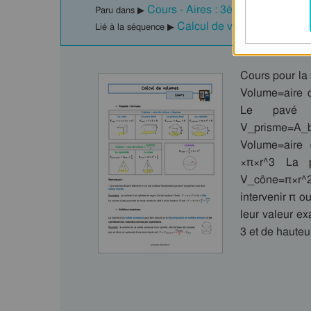
Cours - Aires : 3ème
Paru dans ▶
Calcul de volumes – 3ème
Lié à la séquence ▶
Cours pour la
Volume=aire 
Le pavé d
V_prisme=A
Volume=aire
×π×r^3 La 
V_cône=π×r^
intervenir π o
leur valeur e
3 et de haute