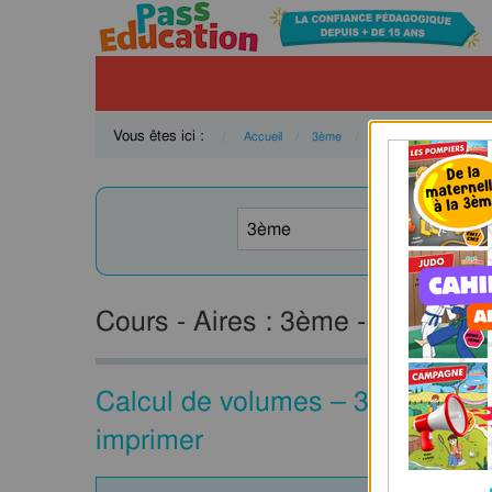
Vous êtes ici :
Accueil
3ème
Mathématiques
G
Cours - Aires : 3ème - PDF à im
Calcul de volumes – 3ème – Cou
imprimer