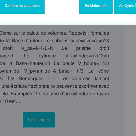
Cahiers de vacances
En Maternelle
Au Cycle 2
 – Séquence complète
 3ème sur le calcul de volumes. Rappels : formules
de la Base×hauteur Le cube V_cube=c×c×c =c^3
roit V_pavé=l×L×h Le prisme droit
_base×h Le cylindre V_cylindre=π×r^2×h
 de la Base×hauteur/3 La boule V_boule= 4/3
pyramide V_pyramide=A_base× h/3 Le cône
2× h/3 Remarques : – Les volumes faisant
u une écriture fractionnaire peuvent s’exprimer avec
xacte. Exemples : Le volume d’un cylindre de rayon
ur 10 est…
Lire la suite