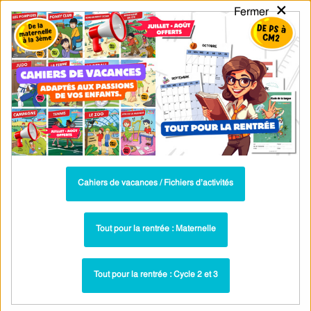
×
Fermer
PASS
-EDU
CA
TION
MENU
Tarif / Inscription
Recherche par Catégories
Recherche par Mots-Clés
"Leçon de conjugaison : Passé composé
du 3e groupe pour la 6ème et la 3ème"
Cahiers de vacances / Fichiers d’activités
Toutes les ressources : 3e groupe : 6ème
Le passé composé et ses valeurs – Cours de
Tout pour la rentrée : Maternelle
conjugaison pour la 6ème – Cycle 3 – PDF
gratuit à imprimer
Tout pour la rentrée : Cycle 2 et 3
Cours - 3e groupe : 6ème
Paru dans ▶