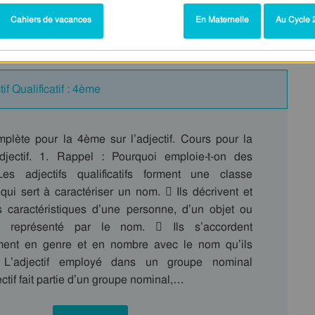
Cahiers de vacances
En Maternelle
Au Cycle 2
omplète – Cycle 4 – PDF à imprimer
f Qualificatif : 4ème
lète pour la 4ème sur l’adjectif. Cours pour la
djectif. 1. Rappel : Pourquoi emploie-t-on des
Les adjectifs qualificatifs forment une classe
qui sert à caractériser un nom.  Ils décrivent et
es caractéristiques d’une personne, d’un objet ou
t représenté par le nom.  Ils s’accordent
ment en genre et en nombre avec le nom qu’ils
2. L’adjectif employé dans un groupe nominal
ctif fait partie d’un groupe nominal,…