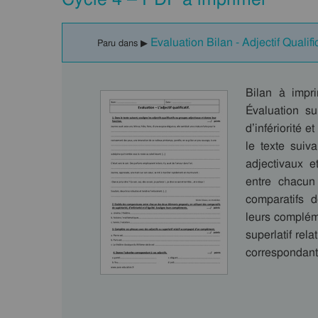
Evaluation Bilan - Adjectif Qualifi
Paru dans ▶
Bilan à impri
Évaluation su
d’infériorité 
le texte suiva
adjectivaux e
entre chacun
comparatifs de
leurs complém
superlatif re
correspondan