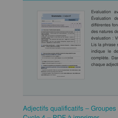
Evaluation a
Évaluation 
différentes fo
des natures de
évaluation : 
Lis la phrase s
indique le de
complète. Dan
chaque adject
Adjectifs qualificatifs – Groupe
Cycle 4 – PDF à imprimer