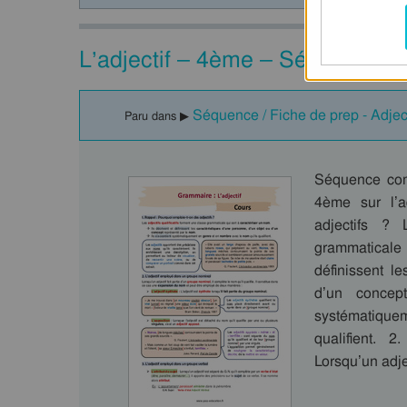
L’adjectif – 4ème – Séquence c
Séquence / Fiche de prep - Adjecti
Paru dans ▶
Séquence comp
4ème sur l’a
adjectifs ? 
grammaticale 
définissent l
d’un concep
systématique
qualifient. 
Lorsqu’un adje