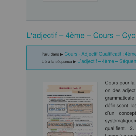
L’adjectif – 4ème – Cours – Cyc
Cours - Adjectif Qualificatif : 4èm
Paru dans ▶
L’adjectif – 4ème – Séque
Lié à la séquence ▶
Cours pour la 
on des adjecti
grammaticale 
définissent l
d’un concep
systématique
qualifient. 
Lorsqu’un adje