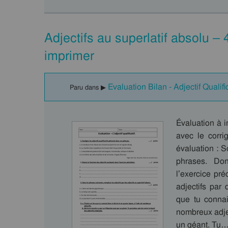
Adjectifs au superlatif absolu 
imprimer
Evaluation Bilan - Adjectif Qualifi
Paru dans ▶
Évaluation à 
avec le corri
évaluation : S
phrases. Don
l’exercice pr
adjectifs par 
que tu connai
nombreux adject
un géant. Tu