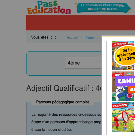
Vous êtes ici :
Accueil
4ème
Français
Gramma
Adjectif Qualificatif : 4ème - PD
Parcours pédagogique complet
La majorité des ressources ci-dessous sont intégrées dans 
étape
d'un
parcours d'apprentissage progressif
comprenant : c
étape la notion étudiée.