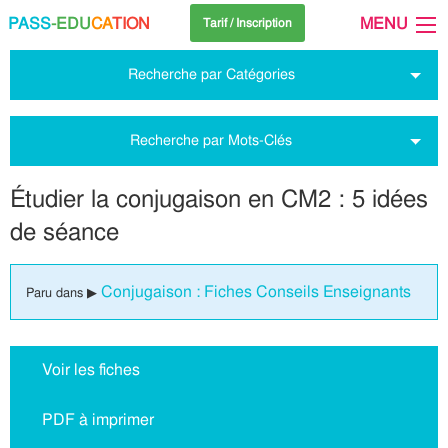
PASS
-EDU
CA
TION
MENU
Tarif / Inscription
Recherche par Catégories
Recherche par Mots-Clés
Étudier la conjugaison en CM2 : 5 idées
de séance
Conjugaison : Fiches Conseils Enseignants
Paru dans ▶
Voir les fiches
PDF à imprimer