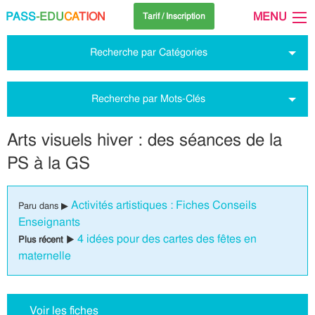
PASS
-EDU
CA
TION
MENU
Tarif / Inscription
Recherche par Catégories
Recherche par Mots-Clés
Arts visuels hiver : des séances de la
PS à la GS
Activités artistiques : Fiches Conseils
Paru dans ▶
Enseignants
4 idées pour des cartes des fêtes en
Plus récent ▶
maternelle
Voir les fiches