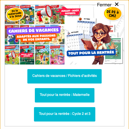
×
Fermer
PASS
-EDU
CA
TION
MENU
Tarif / Inscription
Recherche par Catégories
Recherche par Mots-Clés
Activités manuelles en vidéo pour
apprendre l'anglais au CM1
Parcours pédagogique complet
Cahiers de vacances / Fichiers d’activités
La majorité des ressources ci-dessous sont intégrées dans un
parcours pédagogique complet
. Chaque ressource constitue
une
Tout pour la rentrée : Maternelle
étape
d'un
parcours d'apprentissage progressif
comprenant : cours /
leçons, exercices, évaluations… pour maîtriser étape par étape la
Tout pour la rentrée : Cycle 2 et 3
notion étudiée.