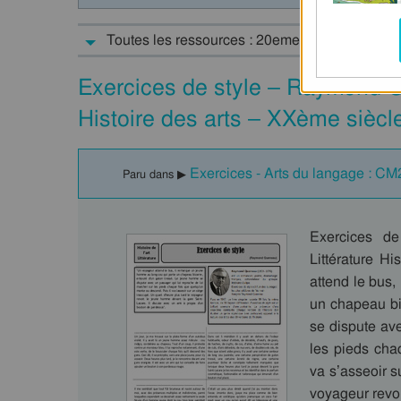
Toutes les ressources : 20eme siècle - Histoir
Exercices de style – Raymond 
Histoire des arts – XXème siècl
Exercices - Arts du langage : CM
Paru dans ▶
Exercices d
Littérature 
attend le bus
un chapeau bi
se dispute av
les pieds cha
va s’asseoir s
voyageur revo