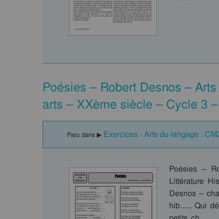
Poésies – Robert Desnos – Arts
arts – XXème siècle – Cycle 3 
Exercices - Arts du langage : CM
Paru dans ▶
Poésies – Ro
Littérature H
Desnos – cha
hib….. Qui dé
petits ch….. 