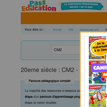
Vous êtes ici :
Accueil
CM2
Histoire des arts
C
2
20eme siècle : CM2 - PDF à im
Parcours pédagogique complet
La majorité des ressources ci-dessous sont intégrées dans 
étape
d'un
parcours d'apprentissage progressif
comprenant : c
étape la notion étudiée.