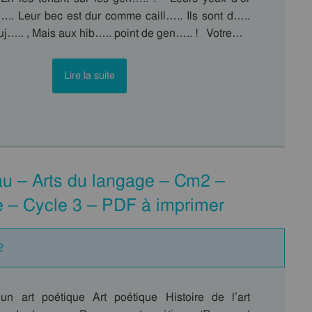
j….. Leur bec est dur comme caill….. Ils sont d…..
j….. , Mais aux hib….. point de gen….. ! Votre…
Lire la suite
u – Arts du langage – Cm2 –
e – Cycle 3 – PDF à imprimer
2
un art poétique Art poétique Histoire de l’art