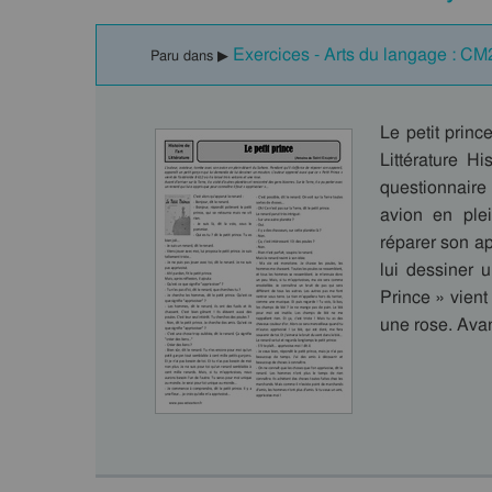
Exercices - Arts du langage : CM
Paru dans ▶
Le petit princ
Littérature H
questionnaire
avion en plei
réparer son ap
lui dessiner 
Prince » vient
une rose. Avan