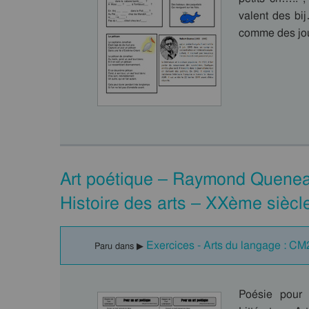
valent des bi
comme des jou
Art poétique – Raymond Quenea
Histoire des arts – XXème siècl
Exercices - Arts du langage : CM
Paru dans ▶
Poésie pour 