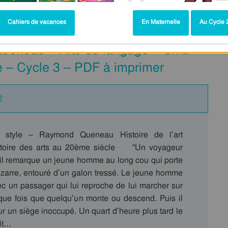
e des arts : CM2
Cahiers de vacances
En Maternelle
Au Cycle 2
Queneau – Arts du langage – Cm2 –
e – Cycle 3 – PDF à imprimer
2
e style – Raymond Queneau Histoire de l’art
Histoire des arts au 20ème siècle “Un voyageur
, il remarque un jeune homme au long cou qui porte
zarre, entouré d’un galon tressé. Le jeune homme
ec un passager qui lui reproche de lui marcher sur
que fois que quelqu’un monte ou descend. Puis il
ur un siège inoccupé. Un quart d’heure plus tard le
it…