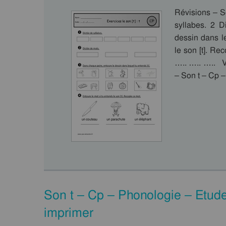
Révisions – S
syllabes. 2 D
dessin dans le
le son [t]. R
….. ….. ….. V
– Son t – Cp –
Son t – Cp – Phonologie – Etude
imprimer