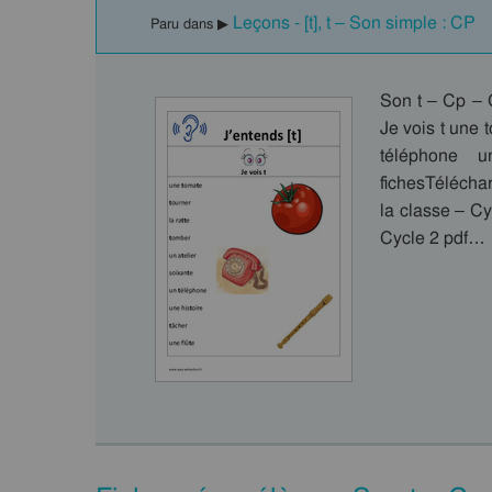
Leçons - [t], t – Son simple : CP
Paru dans ▶
Son t – Cp – C
Je vois t une 
téléphone 
fichesTélécha
la classe – Cy
Cycle 2 pdf…