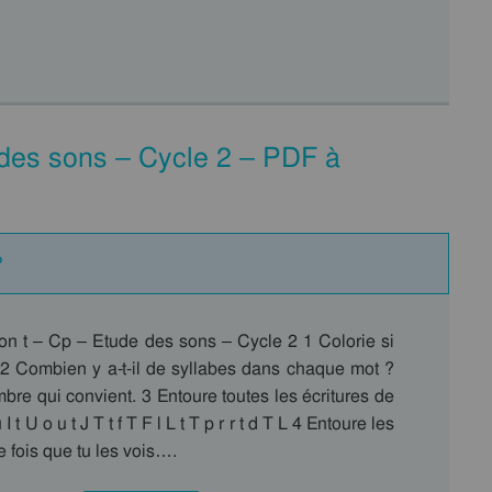
 des sons – Cycle 2 – PDF à
P
on t – Cp – Etude des sons – Cycle 2 1 Colorie si
. 2 Combien y a-t-il de syllabes dans chaque mot ?
bre qui convient. 3 Entoure toutes les écritures de
u I t U o u t J T t f T F l L t T p r r t d T L 4 Entoure les
e fois que tu les vois….