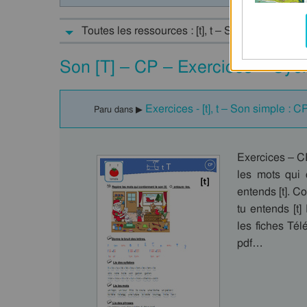
Toutes les ressources : [t], t – Son simple - S
Son [T] – CP – Exercices – Cyc
Exercices - [t], t – Son simple : C
Paru dans ▶
Exercices – C
les mots qui c
entends [t]. Co
tu entends [t
les fiches Té
pdf…