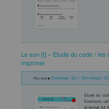
Le son [t] – Etude du code / le
imprimer
Exercices - [t], t – Son simple : C
Paru dans ▶
Etude du code
Exercices, cah
et format A4 3