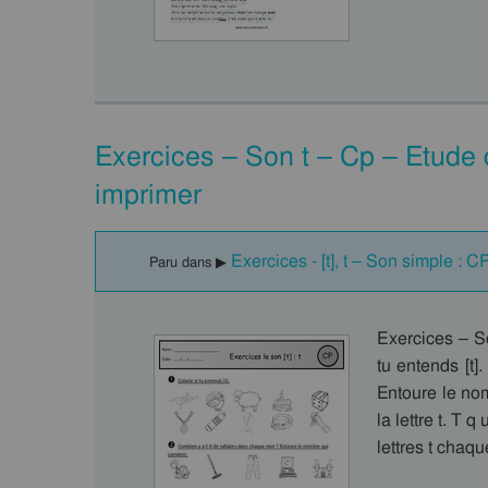
Exercices – Son t – Cp – Etude
imprimer
Exercices - [t], t – Son simple : C
Paru dans ▶
Exercices – S
tu entends [t]
Entoure le nom
la lettre t. T q 
lettres t chaqu