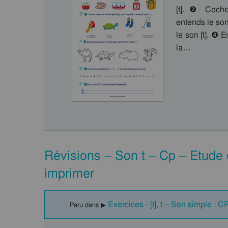
[t]. ❷ Coche
entends le so
le son [t]. ❹ E
la…
Révisions – Son t – Cp – Etude
imprimer
Exercices - [t], t – Son simple : C
Paru dans ▶