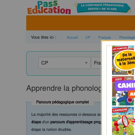
Vous êtes ici :
Accueil
CP
Français
Phonologi
Apprendre la phonologie au CP : 
Parcours pédagogique complet
La majorité des ressources ci-dessous sont intégrées dans 
étape
d'un
parcours d'apprentissage progressif
comprenant : c
étape la notion étudiée.