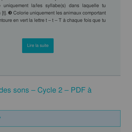
 uniquement la/les syllabe(s) dans laquelle tu
n [t]. ❸ Colorie uniquement les animaux comportant
ntoure en vert la lettre t – t – T à chaque fois que tu
Lire la suite
 des sons – Cycle 2 – PDF à
P