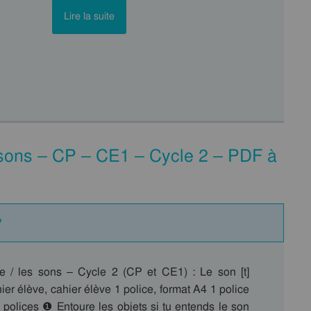
Lire la suite
s sons – CP – CE1 – Cycle 2 – PDF à
P
 / les sons – Cycle 2 (CP et CE1) : Le son [t]
ier élève, cahier élève 1 police, format A4 1 police
 polices ❶ Entoure les objets si tu entends le son