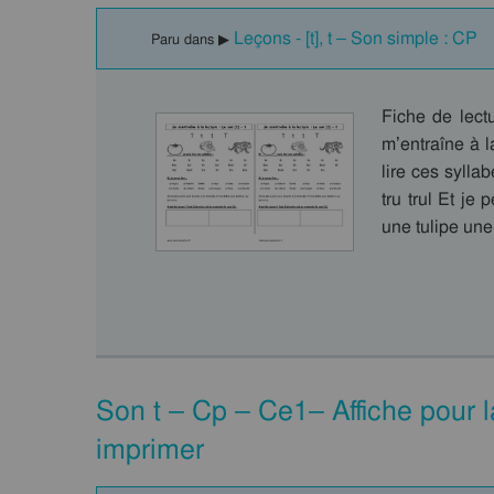
Leçons - [t], t – Son simple : CP
Paru dans ▶
Fiche de lect
m’entraîne à l
lire ces syllabes
tru trul Et je 
une tulipe une
Son t – Cp – Ce1– Affiche pour l
imprimer