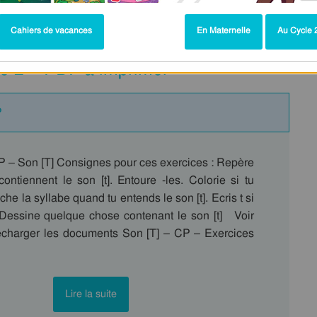
on simple - Phonologie - Français : CP
Cahiers de vacances
En Maternelle
Au Cycle 2
le 2 – PDF à imprimer
P
P – Son [T] Consignes pour ces exercices : Repère
ontiennent le son [t]. Entoure -les. Colorie si tu
che la syllabe quand tu entends le son [t]. Ecris t si
] Dessine quelque chose contenant le son [t] Voir
lécharger les documents Son [T] – CP – Exercices
Lire la suite