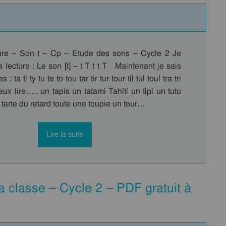
ure – Son t – Cp – Etude des sons – Cycle 2 Je
a lecture : Le son [t] – t T t t T Maintenant je sais
 : ta ti ty tu te to tou tar tir tur tour til tul toul tra tri
peux lire….. un tapis un tatami Tahiti un tipi un tutu
 tarte du retard toute une toupie un tour…
Lire la suite
a classe – Cycle 2 – PDF gratuit à