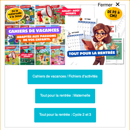
×
Fermer
PASS
-EDU
CA
TION
MENU
Tarif / Inscription
Recherche par Catégories
Recherche par Mots-Clés
Différencier les sons complexes T et D
en CP : Exercices de phonologie
Parcours pédagogique complet
Cahiers de vacances / Fichiers d’activités
La majorité des ressources ci-dessous sont intégrées dans un
parcours pédagogique complet
. Chaque ressource constitue
une
Tout pour la rentrée : Maternelle
étape
d'un
parcours d'apprentissage progressif
comprenant : cours /
leçons, exercices, évaluations… pour maîtriser étape par étape la
Tout pour la rentrée : Cycle 2 et 3
notion étudiée.