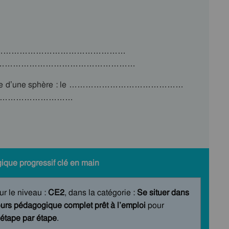
……………………………………………………
………………………………………………………
 la forme d’une sphère : le ……………………………………
rs d’un …………………………
ique progressif clé en main
ur le niveau :
CE2
, dans la catégorie :
Se situer dans
urs pédagogique complet prêt à l’emploi
pour
étape par étape
.