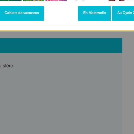
Ce2 - Leçon
Cahiers de vacances
En Maternelle
Au Cycle 2
nisfère