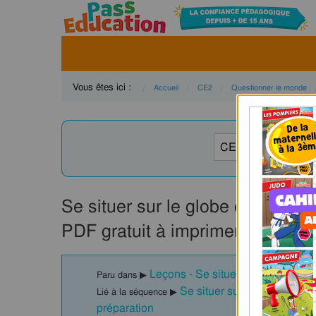
Vous êtes ici :
Accueil
CE2
Questionner le monde
Se situer sur le globe ou sur p
PDF gratuit à imprimer
Leçons - Se situer dans l'espace
Paru dans ▶
Se situer sur un globe ou 
Lié à la séquence ▶
préparation