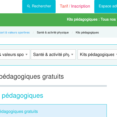
Tarif /
Inscription
Rechercher
Espace ad
Kits pédagogiques : Tous nos
port & valeurs sportives
Current:
Santé & activité physique
Current:
Kits pédagogiques
 pédagogiques gratuits
ts pédagogiques
pédagogiques gratuits