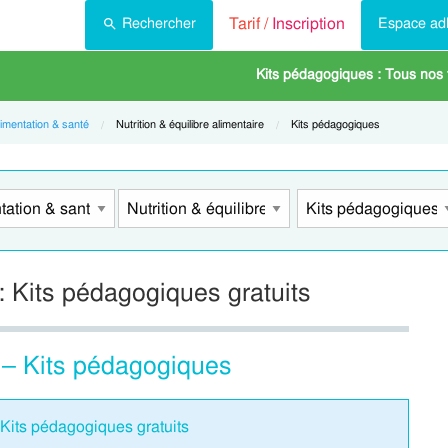
Tarif /
Inscription
Rechercher
Espace ad
Kits pédagogiques : Tous nos
limentation & santé
Current:
Nutrition & équilibre alimentaire
Current:
Kits pédagogiques
 : Kits pédagogiques gratuits
re – Kits pédagogiques
: Kits pédagogiques gratuits