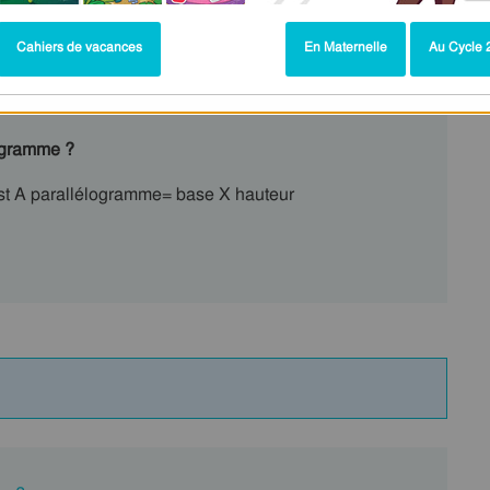
Cahiers de vacances
En Maternelle
Au Cycle 2
logramme ?
est A parallélogramme= base X hauteur