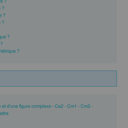
ne ?
e ?
e ?
e ?
que ?
 ?
métrique ?
ue et d'une figure complexe - Ce2 - Cm1 - Cm2 -
aths