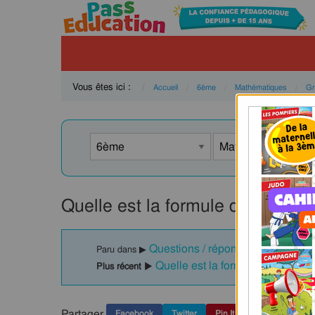
Vous êtes ici :
Accueil
6ème
Mathématiques
Gr
Quelle est la formule de l’aire 
Questions / réponses - Aire : 6è
Paru dans ▶
Quelle est la formule du périmèt
Plus récent ▶
Partager
Facebook
Twitter
Pin It