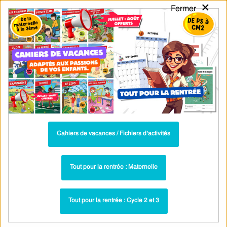
×
Fermer
PASS
-EDU
CA
TION
MENU
Tarif / Inscription
Recherche par Catégories
Recherche par Mots-Clés
Evaluation QCM / QUIZ - Calculs :
Cycle 2 - PDF à imprimer
Parcours pédagogique complet
Cahiers de vacances / Fichiers d’activités
La majorité des ressources ci-dessous sont intégrées dans un
parcours pédagogique complet
. Chaque ressource constitue
une
Tout pour la rentrée : Maternelle
étape
d'un
parcours d'apprentissage progressif
comprenant : cours /
leçons, exercices, évaluations… pour maîtriser étape par étape la
Tout pour la rentrée : Cycle 2 et 3
notion étudiée.