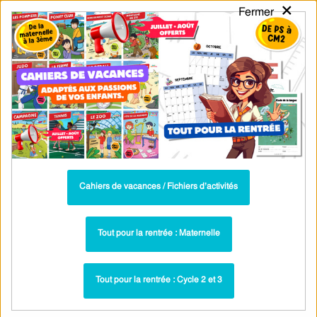
×
Fermer
PASS
-EDU
CA
TION
MENU
Tarif / Inscription
Recherche par Catégories
Recherche par Mots-Clés
Nature du sujet – Affiche de classe –
Cycle 3 – PDF à imprimer
Cahiers de vacances / Fichiers d’activités
Affiche de classe - Sujet, groupe sujet : CM2
Paru dans ▶
Tout pour la rentrée : Maternelle
Voir les fiches
Tout pour la rentrée : Cycle 2 et 3
PDF à imprimer