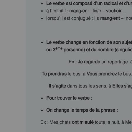
Le verbe est composé d’un radical et d’u
à l’infinitif :
mang
/
er
–
fin
/
ir
–
voul
/
oir
…
lorsqu’il est conjugué : ils
mang
/
ent
– no
Le verbe change en fonction de son sujet:
ème
ou 3
personne) et du nombre (singulier
Ex :
Je regarde
un reportage. 
Tu prendras
le bus. à
Vous prendrez
le bus.
Il s’agite
dans tous les sens. à
Elles s’ag
Pour trouver le verbe :
On change le temps de la phrase :
Ex : Mes chats
ont miaulé
toute la nuit. à M