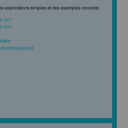
des explications simples et des exemples concrets.
le cm1
le cm1
 étape
cours pédagogique