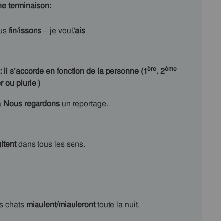
ne terminaison
:
us
fin
/
issons
– je voul/
ais
ère
ème
 il s’accorde en fonction de la personne (1
, 2
 ou pluriel)
à
Nous regardons
un reportage.
itent
dans tous les sens.
es chats
miaulent/miauleront
toute la nuit.