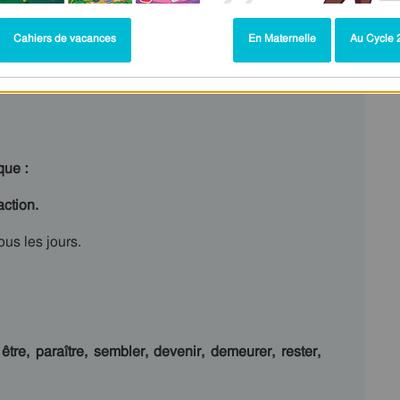
Cahiers de vacances
En Maternelle
Au Cycle 2
que :
action.
ous les jours.
être, paraître, sembler, devenir, demeurer, rester,