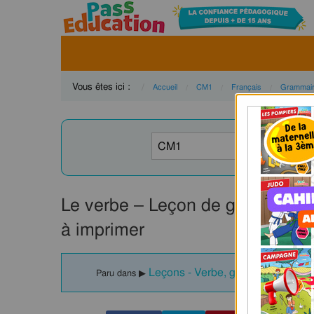
Vous êtes ici :
Accueil
CM1
Français
Grammai
Le verbe – Leçon de grammaire 
à imprimer
Leçons - Verbe, groupe verbal :
Paru dans ▶