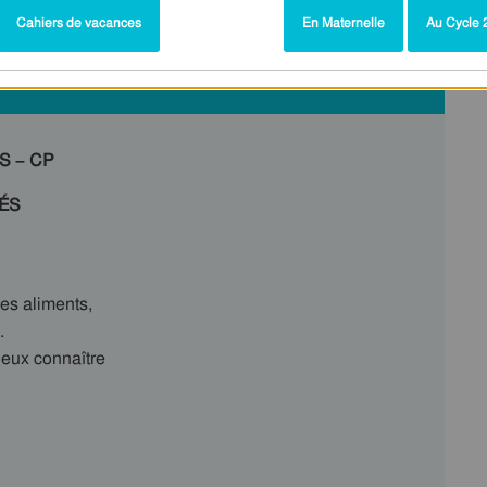
Cahiers de vacances
En Maternelle
Au Cycle 2
GS – CP
TÉS
es aliments,
.
ieux connaître