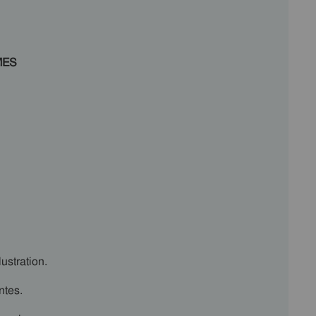
MES
lustration.
ntes.