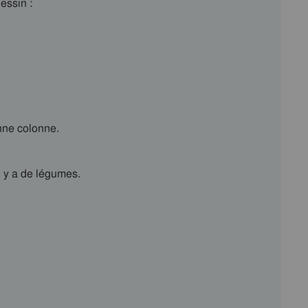
essin :
nne colonne.
l y a de légumes.