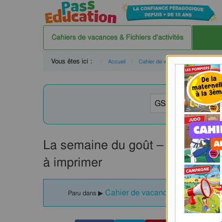
Cahiers de vacances & Fichiers d'activités
Vous êtes ici :
Accueil
Cahier de vacances
GS
La semaine du goût – Fichier d’
à imprimer
Cahier de vacances / Fichier d'act
Paru dans ▶