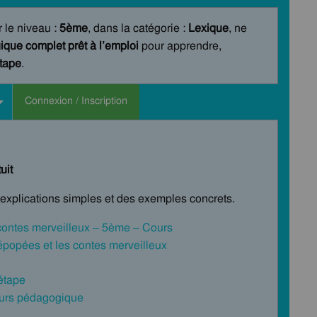
r le niveau :
5ème
, dans la catégorie :
Lexique
, ne
que complet prêt à l’emploi
pour apprendre,
étape
.
Connexion / Inscription
uit
s explications simples et des exemples concrets.
 contes merveilleux – 5ème – Cours
épopées et les contes merveilleux
 étape
cours pédagogique