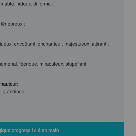
nable, hideux, difforme ;
 ténébreux ;
eux, envoûtant, enchanteur, majestueux, attirant ;
noménal, féérique, miraculeux, stupéfiant,
a
hauteur
:
, grandiose.
ique progressif clé en main