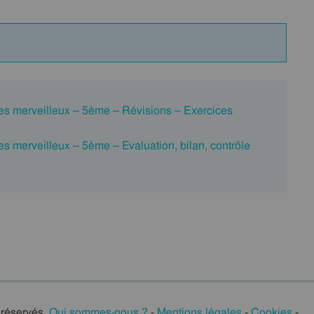
tes merveilleux – 5ème – Révisions – Exercices
es merveilleux – 5ème – Evaluation, bilan, contrôle
 réservés.
Qui sommes-nous ?
-
Mentions légales
-
Cookies
-