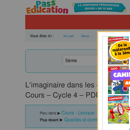
Vous êtes ici :
Accueil
5ème
Français
Vocabula
L’imaginaire dans les épopées e
Cours – Cycle 4 – PDF gratuit à
Cours - Lexique : 5ème
Paru dans ▶
Qualités et combats dans les r
Plus récent ▶