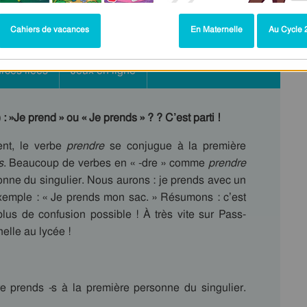
Cahiers de vacances
En Maternelle
Au Cycle 2
rces liées
Jeux en ligne
: »Je prend » ou « Je prends » ? ? C’est parti !
ent, le verbe
prendre
se conjugue à la première
s
. Beaucoup de verbes en « -dre » comme
prendre
onne du singulier. Nous aurons : je prends avec un
exemple : « Je prends mon sac. » Résumons : c’est
plus de confusion possible ! À très vite sur Pass-
nelle au lycée !
e prends -s à la première personne du singulier.