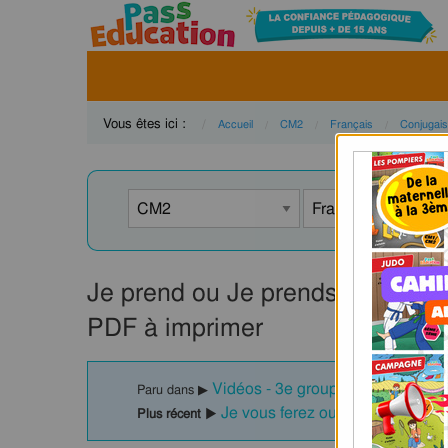
Vous êtes ici :
Accueil
CM2
Français
Conjugai
Je prend ou Je prends ? – Collè
PDF à imprimer
Vidéos - 3e groupe : CM2
Paru dans ▶
Je vous ferez ou Je vous ferai ?
Plus récent ▶