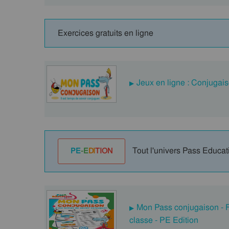
Exercices gratuits en ligne
Jeux en ligne : Conjugais
Tout l'univers Pass Educat
PE
-E
DI
TION
Mon Pass conjugaison - F
classe - PE Edition