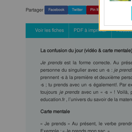
Partager
Facebook
Twitter
Pin It
Voir les fiches
PDF à imprimer
Ressou
La confusion du jour (vidéo & carte mentale) 
Je prends
est la forme correcte. Au prés
personne du singulier avec un -s :
je prend
prennent -s à la première et deuxième pers
-s ; tu prends avec un -s également!. Par 
toujours
je prends
avec un « -s » ! Voilà, 
education.fr , l’univers du savoir de la mater
Carte mentale
« Je prends » Au présent, le verbe prendr
Exemple : « Je prends mon sac. »