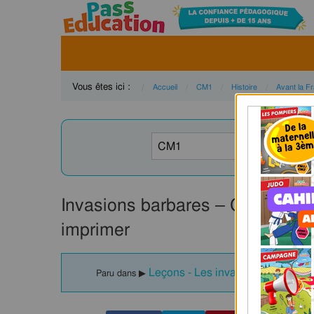
Vous êtes ici :
Accueil
CM1
Histoire
Avant la F
Invasions barbares – Cm1 – Leç
imprimer
Leçons - Les invasions barbares
Paru dans ▶