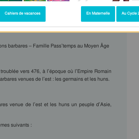
Cahiers de vacances
En Maternelle
Au Cycle 2
sions barbares – Famille Pass’temps au Moyen Âge
t troublée vers 476, à l’époque où l’Empire Romain
barbares venues de l’est : les germains et les huns.
es venue de l’est et les huns un peuple d’Asie,
mes suivants :