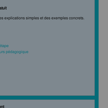
tuit
des explications simples et des exemples concrets.
 étape
cours pédagogique
ent