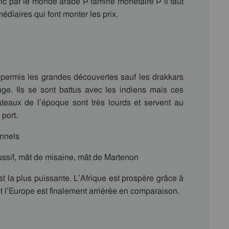
 par le monde arabe Þ famine monétaire Þ il faut
diaires qui font monter les prix.
permis les grandes découvertes sauf les drakkars
uge. Ils se sont battus avec les indiens mais ces
teaux de l’époque sont très lourds et servent au
 port.
onnels
ussif, mât de misaine, mât de Martenon
est la plus puissante. L’Afrique est prospère grâce à
et l’Europe est finalement arriérée en comparaison.