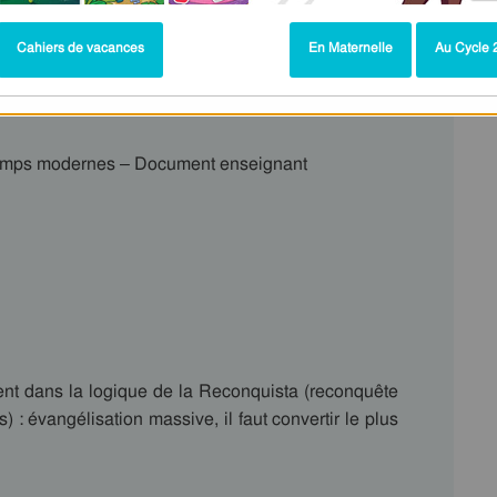
Cahiers de vacances
En Maternelle
Au Cycle 2
Temps modernes – Document enseignant
t dans la logique de la Reconquista (reconquête
 : évangélisation massive, il faut convertir le plus