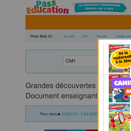
Vous êtes ici :
Accueil
CM1
Histoire
Temps mo
Grandes découvertes – Cm1 – H
Document enseignant – Cycle 3 
Leçons - Les grandes découvert
Paru dans ▶