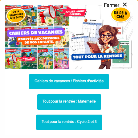
×
Fermer
PASS
-EDU
CA
TION
MENU
Tarif / Inscription
Recherche par Catégories
Recherche par Mots-Clés
Exercices corrigés - Somme des angles
d'un triangle : 5ème - PDF à imprimer
Parcours pédagogique complet
Cahiers de vacances / Fichiers d’activités
La majorité des ressources ci-dessous sont intégrées dans un
parcours pédagogique complet
. Chaque ressource constitue
une
Tout pour la rentrée : Maternelle
étape
d'un
parcours d'apprentissage progressif
comprenant : cours /
leçons, exercices, évaluations… pour maîtriser étape par étape la
Tout pour la rentrée : Cycle 2 et 3
notion étudiée.