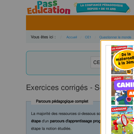
Vous êtes ici :
Accueil
CE1
Questionner le monde
Exercices corrigés - Se situer 
Parcours pédagogique complet
La majorité des ressources ci-dessous sont intégrées dans 
étape
d'un
parcours d'apprentissage progressif
comprenant : c
étape la notion étudiée.