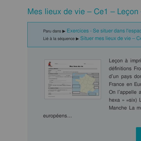
Mes lieux de vie – Ce1 – Leçon
Exercices - Se situer dans l'espa
Paru dans ▶
Situer mes lieux de vie – 
Lié à la séquence ▶
Leçon à impr
définitions Fr
d’un pays don
France en Eur
On l’appelle 
hexa » =six) 
Manche La mer
européens…