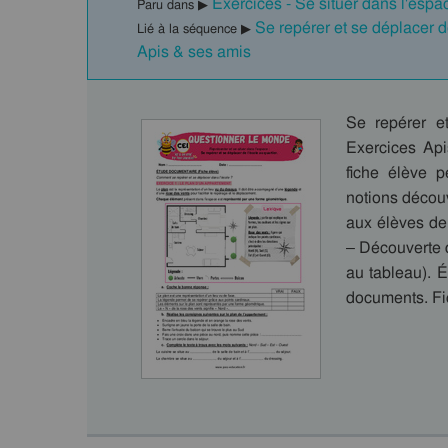
Exercices - Se situer dans l'espa
Paru dans ▶
Se repérer et se déplacer 
Lié à la séquence ▶
Apis & ses amis
Se repérer e
Exercices Ap
fiche élève p
notions décou
aux élèves de 
– Découverte d
au tableau). É
documents. F