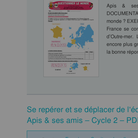
Apis & se
DOCUMENTAIR
monde ? EXE
France se co
d’Outre-mer.
encore plus gr
la bonne rép
Se repérer et se déplacer de l’é
Apis & ses amis – Cycle 2 – PD