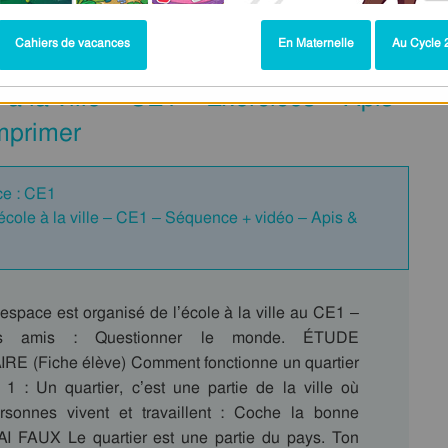
e : CE1
Cahiers de vacances
En Maternelle
Au Cycle 2
 à la ville – CE1 – Exercices – Apis
mprimer
ce : CE1
’école à la ville – CE1 – Séquence + vidéo – Apis &
espace est organisé de l’école à la ville au CE1 –
s amis : Questionner le monde. ÉTUDE
 (Fiche élève) Comment fonctionne un quartier
: Un quartier, c’est une partie de la ville où
ersonnes vivent et travaillent : Coche la bonne
I FAUX Le quartier est une partie du pays. Ton