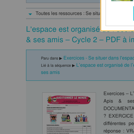
Toutes les ressources : Se situer dans l'espac
L’espace est organisé de l’école
& ses amis – Cycle 2 – PDF à i
Exercices - Se situer dans l'espa
Paru dans ▶
L’espace est organisé de l
Lié à la séquence ▶
ses amis
Exercices – L’
Apis & se
DOCUMENTAIRE
? EXERCICE 1 
différentes p
réponse : VRA