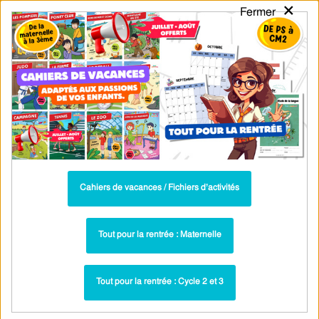
×
Fermer
PASS
-EDU
CA
TION
MENU
Tarif / Inscription
Recherche par Catégories
Recherche par Mots-Clés
Exercice interactif sur le participe passé
pour les élèves de CM2
Parcours pédagogique complet
Cahiers de vacances / Fichiers d’activités
La majorité des ressources ci-dessous sont intégrées dans un
parcours pédagogique complet
. Chaque ressource constitue
une
Tout pour la rentrée : Maternelle
étape
d'un
parcours d'apprentissage progressif
comprenant : cours /
leçons, exercices, évaluations… pour maîtriser étape par étape la
Tout pour la rentrée : Cycle 2 et 3
notion étudiée.