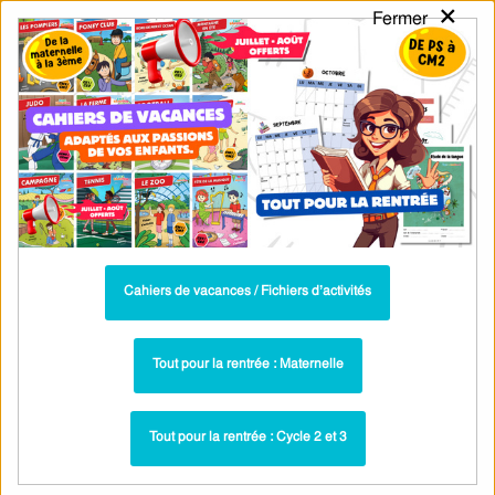
×
Fermer
PASS
-EDU
CA
TION
MENU
Tarif / Inscription
Recherche par Catégories
Recherche par Mots-Clés
Exercices corrigés - Classes de mots :
3ème - PDF à imprimer
Parcours pédagogique complet
Cahiers de vacances / Fichiers d’activités
La majorité des ressources ci-dessous sont intégrées dans un
parcours pédagogique complet
. Chaque ressource constitue
une
Tout pour la rentrée : Maternelle
étape
d'un
parcours d'apprentissage progressif
comprenant : cours /
leçons, exercices, évaluations… pour maîtriser étape par étape la
Tout pour la rentrée : Cycle 2 et 3
notion étudiée.