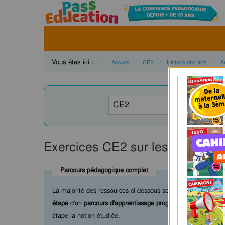
Vous êtes ici :
Accueil
CE2
Histoire des arts
A
Exercices CE2 sur les arts du qu
Parcours pédagogique complet
La majorité des ressources ci-dessous sont intégrées dans 
étape
d'un
parcours d'apprentissage progressif
comprenant : c
étape la notion étudiée.