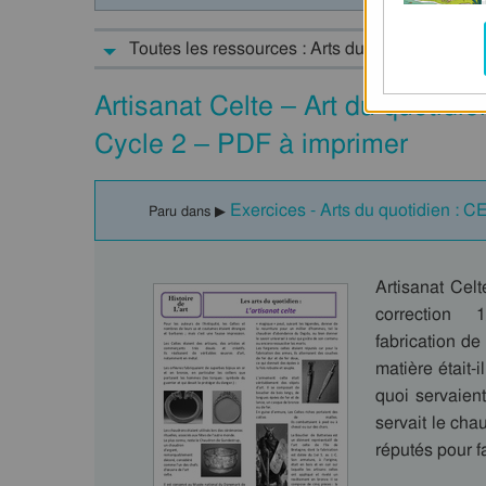
Toutes les ressources : Arts du quotidien : CE
Artisanat Celte – Art du quotidi
Cycle 2 – PDF à imprimer
Exercices - Arts du quotidien : C
Paru dans ▶
Artisanat Cel
correction 1/
fabrication de
matière était-i
quoi servaien
servait le cha
réputés pour f