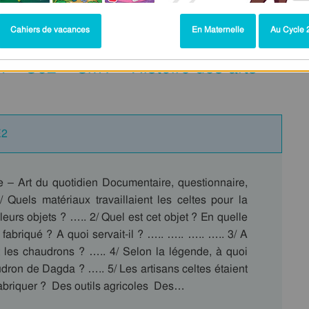
2
Cahiers de vacances
En Maternelle
Au Cycle 2
en – Ce2 – Cm1 – Histoire des arts –
E2
te – Art du quotidien Documentaire, questionnaire,
 Quels matériaux travaillaient les celtes pour la
 leurs objets ? ….. 2/ Quel est cet objet ? En quelle
l fabriqué ? A quoi servait-il ? ….. ….. ….. ….. 3/ A
t les chaudrons ? ….. 4/ Selon la légende, à quoi
udron de Dagda ? ….. 5/ Les artisans celtes étaient
abriquer ?  Des outils agricoles  Des…