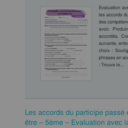
Evaluation av
les accords du
des compétence
avoir. Produi
accordés. Co
suivante, ento
choix : Souli
phrases en acc
: Trouve le…
Les accords du participe passé e
être – 5ème – Evaluation avec l