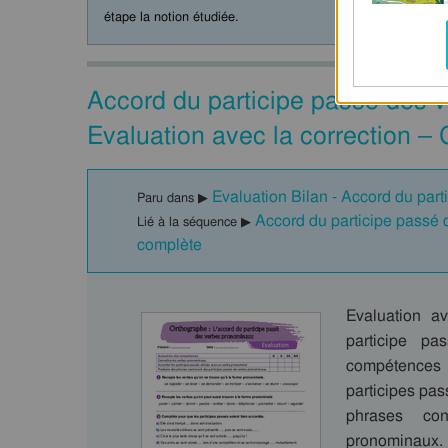
étape la notion étudiée.
Accord du participe passé des
Evaluation avec la correction –
Evaluation Bilan - Accord du par
Paru dans ▶
Accord du participe pass
Lié à la séquence ▶
complète
Evaluation a
participe p
compétences 
participes pas
phrases co
pronominaux.