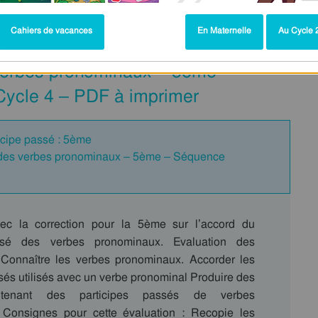
Cahiers de vacances
En Maternelle
Au Cycle 2
 verbes pronominaux – 5ème –
 Cycle 4 – PDF à imprimer
ticipe passé : 5ème
é des verbes pronominaux – 5ème – Séquence
vec la correction pour la 5ème sur l’accord du
assé des verbes pronominaux. Evaluation des
Connaître les verbes pronominaux. Accorder les
sés utilisés avec un verbe pronominal Produire des
ntenant des participes passés de verbes
 Consignes pour cette évaluation : Recopie les