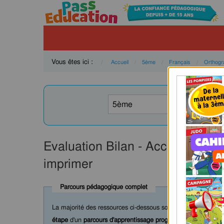
Vous êtes ici :
Accueil
5ème
Français
Orthogr
Evaluation Bilan - Accord du pa
imprimer
Parcours pédagogique complet
La majorité des ressources ci-dessous sont intégrées dans 
étape
d'un
parcours d'apprentissage progressif
comprenant : c