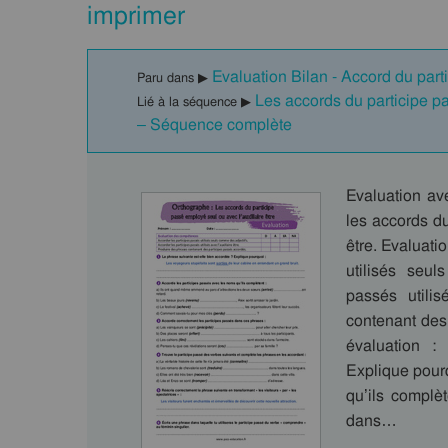
imprimer
Evaluation Bilan - Accord du par
Paru dans ▶
Les accords du participe p
Lié à la séquence ▶
– Séquence complète
Evaluation av
les accords du
être. Evaluat
utilisés seul
passés utilis
contenant des
évaluation :
Explique pour
qu’ils complè
dans…