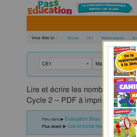
Vous êtes ici :
Accueil
CE1
Mathématiques
Nu
Lire et écrire les nombres de 0 
Cycle 2 – PDF à imprimer
Evaluation Bilan - Lire / écrire : 
Paru dans ▶
Lire et écrire les nombres de 0 
Plus récent ▶