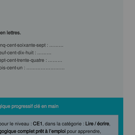
n lettres.
ent-soixante-sept : ………
ent-dix-huit : ………
nt-trente-quatre : ………
is-cent-un : ……………………
ique progressif clé en main
 pour le niveau :
CE1
, dans la catégorie :
Lire / écrire
,
ogique complet prêt à l’emploi
pour apprendre,