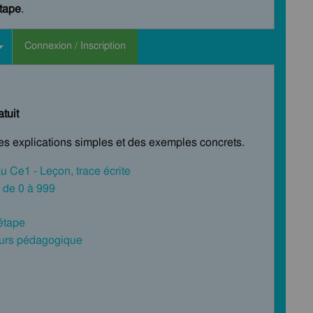
étape
.
Connexion / Inscription
tuit
des explications simples et des exemples concrets.
au Ce1 - Leçon, trace écrite
s de 0 à 999
 étape
cours pédagogique