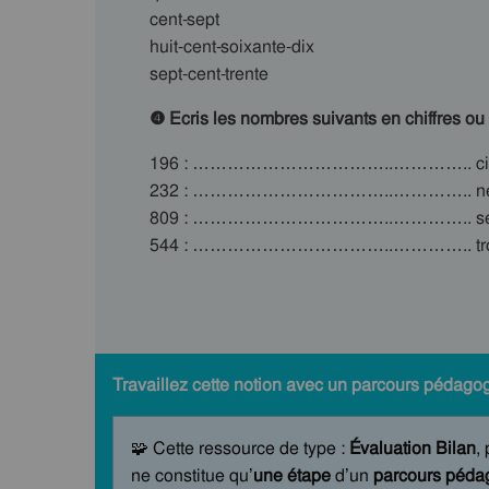
cent-sept
huit-cent-soixante-dix
sept-cent-trente
❹ Ecris les nombres suivants en chiffres ou e
196 : ……………………………..………….. cinq-c
232 : ……………………………..………….. neuf-c
809 : ……………………………..………….. sept-ce
544 : ……………………………..………….. tro
Travaillez cette notion avec un parcours pédagog
🧩 Cette ressource de type :
Évaluation Bilan
,
ne constitue qu’
une étape
d’un
parcours pédag