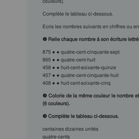
couleurs).
Complète le tableau ci-dessous.
Ecris les nombres suivants en chiffres ou en 
❶ Relie chaque nombre à son écriture lettré
875 ● ● quatre-cent-cinquante-sept
865 ● ● quatre-cent-huit
458 ● ● huit-cent-soixante-quinze
457 ● ● quatre-cent-cinquante-huit
408 ● ● huit-cent-soixante-cinq
❷ Colorie de la même couleur le nombre et l
(6 couleurs).
❸ Complète le tableau ci-dessous.
centaines dizaines unités
quatre-cents