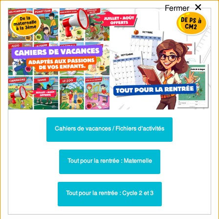
×
Fermer
PASS
-EDU
CA
TION
MENU
Tarif / Inscription
Recherche par Catégories
Recherche par Mots-Clés
Education financière : 4ème - PDF à
imprimer
Parcours pédagogique complet
Cahiers de vacances / Fichiers d’activités
La majorité des ressources ci-dessous sont intégrées dans un
parcours pédagogique complet
. Chaque ressource constitue
une
Tout pour la rentrée : Maternelle
étape
d'un
parcours d'apprentissage progressif
comprenant : cours /
leçons, exercices, évaluations… pour maîtriser étape par étape la
Tout pour la rentrée : Cycle 2 et 3
notion étudiée.