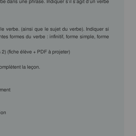
e dans une phrase. Indiquer s’il s’agit d’un verbe
e verbe. (ainsi que le sujet du verbe). Indiquer si
ntes formes du verbe : infinitif, forme simple, forme
s 2) (fiche élève + PDF à projeter)
complètent la leçon.
ement
ion