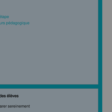
 étape
cours pédagogique
 des élèves
parer sereinement