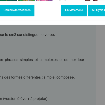
Cahiers de vacances
En Maternelle
Au Cycle 2
r le cm2 sur distinguer le verbe.
des phrases simples et complexes et donner leur
s des formes différentes : simple, composée.
on (version élève + à projeter)