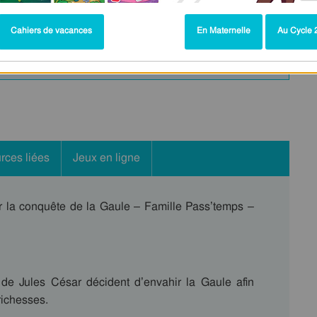
Gaule celtique et les Gaulois CM1 - Vidéo +
Cahiers de vacances
En Maternelle
Au Cycle 2
rces liées
Jeux en ligne
r la conquête de la Gaule – Famille Pass’temps –
 de Jules César décident d’envahir la Gaule afin
 richesses.