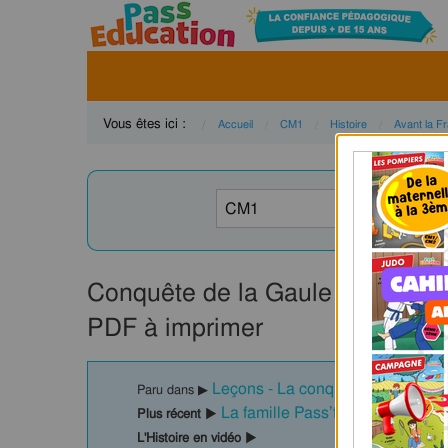
Vous êtes ici :
Accueil
CM1
Histoire
Avant la F
Conquête de la Gaule – Ce2 – C
PDF à imprimer
Leçons - La conquête de la Gaule
Paru dans ▶
La famille Pass’temps à l’antiq
Plus récent ▶
L'Histoire en vidéo ▶