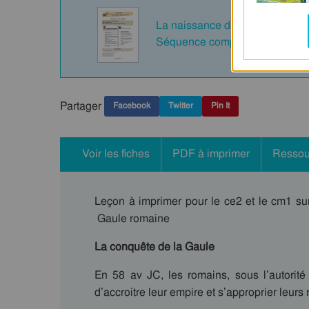
La naissance de l'Histoire. La 
Séquence complète (#2)
Partager
Facebook
Twitter
Pin It
Voir les fiches
PDF à imprimer
Ressou
Leçon à imprimer pour le ce2 et le cm1 su
Gaule romaine
La conquête de la Gaule
En 58 av JC, les romains, sous l’autorité
d’accroitre leur empire et s’approprier leurs