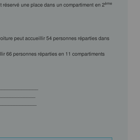
ème
 ont réservé une place dans un compartiment en 2
oiture peut accueillir 54 personnes réparties dans
llir 66 personnes réparties en 11 compartiments
________________
_______________
________________