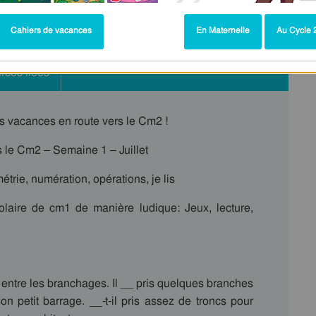
Cahiers de vacances
En Maternelle
Au Cycle 2
rces liées
s vacances en route vers le Cm2 !
 le Cm2 – Semaine 1 – Juillet
rie, numération, opérations, je lis
laire de cm1 de manière ludique: Jeux, lecture,
 entre les branchages. Il __ pris quelques branches
n petit barrage. __-t-il pris assez de troncs pour