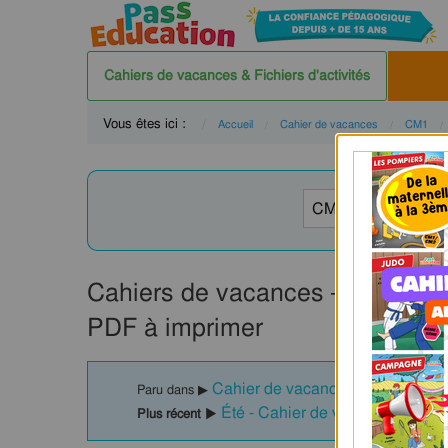
Cahiers de vacances & Fichiers d'activités
Vous êtes ici :
Accueil
Cahier de vacances
CM1
Cahiers de vacances – Cm1 ver
PDF à imprimer
Cahier de vacances / Fichier d'act
Paru dans ▶
Été - Cahier de vacances - CM1
Plus récent ▶