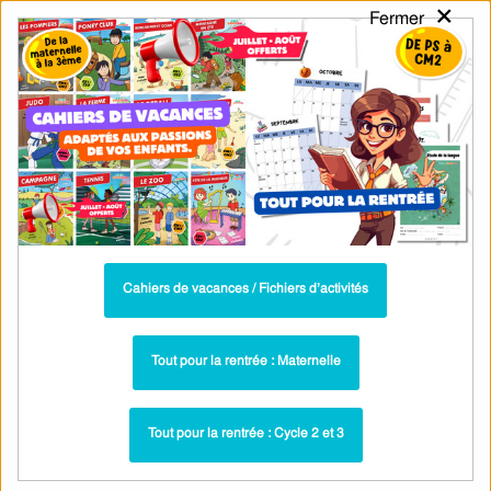
×
Fermer
PASS
-EDU
CA
TION
MENU
Tarif / Inscription
Recherche par Catégories
Recherche par Mots-Clés
Affiche de classe Familles de mots : CE2
- PDF à imprimer
Cahiers de vacances / Fichiers d’activités
Mots de la même famille – Affiche de classe –
Cycle 2 – PDF à imprimer
Tout pour la rentrée : Maternelle
Affiche de classe - Familles de mots : CE2
Paru dans ▶
Tout pour la rentrée : Cycle 2 et 3